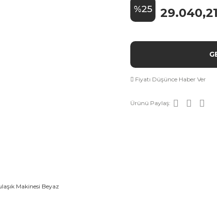
%25
29.040,2
G
Fiyatı Düşünce Haber Ver
Ürünü Paylaş: