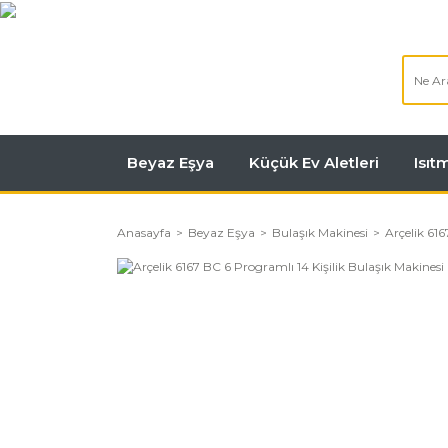
Beyaz Eşya
Küçük Ev Aletleri
Isı
Anasayfa
Beyaz Eşya
Bulaşık Makinesi
Arçelik 61