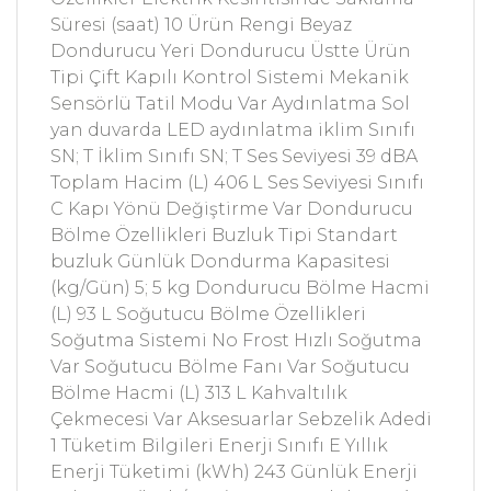
Süresi (saat) 10 Ürün Rengi Beyaz
Dondurucu Yeri Dondurucu Üstte Ürün
Tipi Çift Kapılı Kontrol Sistemi Mekanik
Sensörlü Tatil Modu Var Aydınlatma Sol
yan duvarda LED aydınlatma iklim Sınıfı
SN; T İklim Sınıfı SN; T Ses Seviyesi 39 dBA
Toplam Hacim (L) 406 L Ses Seviyesi Sınıfı
C Kapı Yönü Değiştirme Var Dondurucu
Bölme Özellikleri Buzluk Tipi Standart
buzluk Günlük Dondurma Kapasitesi
(kg/Gün) 5; 5 kg Dondurucu Bölme Hacmi
(L) 93 L Soğutucu Bölme Özellikleri
Soğutma Sistemi No Frost Hızlı Soğutma
Var Soğutucu Bölme Fanı Var Soğutucu
Bölme Hacmi (L) 313 L Kahvaltılık
Çekmecesi Var Aksesuarlar Sebzelik Adedi
1 Tüketim Bilgileri Enerji Sınıfı E Yıllık
Enerji Tüketimi (kWh) 243 Günlük Enerji