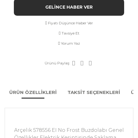
GELİNCE HABER VER
Fiyatı Düşünce Haber Ver
Tavsiye Et
Yorum Yaz
Ürünü Paylaş:
ÜRÜN ÖZELLİKLERİ
TAKSİT SEÇENEKLERİ
ÜR
Arçelik 578556 EI No Frost Buzdolabı Genel
Özellikler Elektrik Kesintisinde Saklama