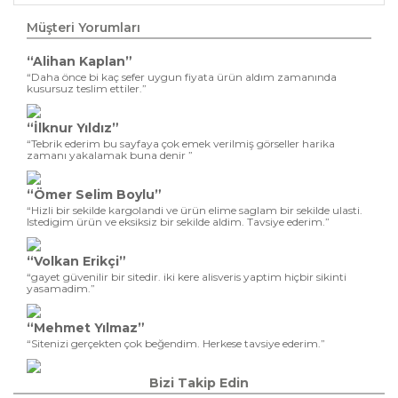
Müşteri Yorumları
“Alihan Kaplan”
“Daha önce bi kaç sefer uygun fiyata ürün aldım zamanında
kusursuz teslim ettiler.”
“İlknur Yıldız”
“Tebrik ederim bu sayfaya çok emek verilmiş görseller harika
zamanı yakalamak buna denir ”
“Ömer Selim Boylu”
“Hizli bir sekilde kargolandi ve ürün elime saglam bir sekilde ulasti.
Istedigim ürün ve eksiksiz bir sekilde aldim. Tavsiye ederim.”
“Volkan Erikçi”
“gayet güvenilir bir sitedir. iki kere alisveris yaptim hiçbir sikinti
yasamadim.”
“Mehmet Yılmaz”
“Sitenizi gerçekten çok beğendim. Herkese tavsiye ederim.”
Bizi Takip Edin