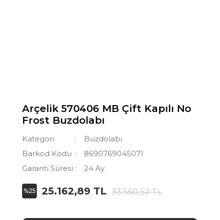
Arçelik 570406 MB Çift Kapılı No
Frost Buzdolabı
Kategori
Buzdolabı
Barkod Kodu
8690769045071
Garanti Süresi
24 Ay
25.162,89 TL
33.550,52 TL
%25