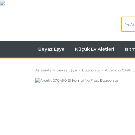
Beyaz Eşya
Küçük Ev Aletleri
Isı
Anasayfa
Beyaz Eşya
Buzdolabı
Arçelik 270490 E