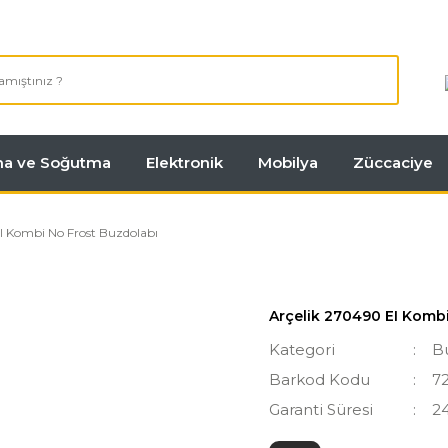
tma ve Soğutma
Elektronik
Mobilya
Züccaciye
I Kombi No Frost Buzdolabı
Arçelik 270490 EI Komb
Kategori
B
Barkod Kodu
7
Garanti Süresi
2