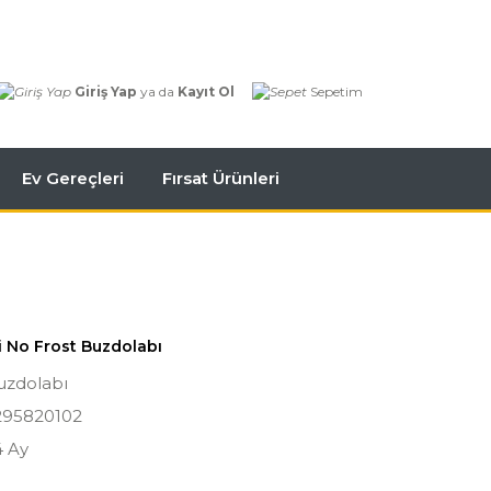
Giriş Yap
ya da
Kayıt Ol
Sepetim
Ev Gereçleri
Fırsat Ürünleri
i No Frost Buzdolabı
uzdolabı
295820102
4 Ay