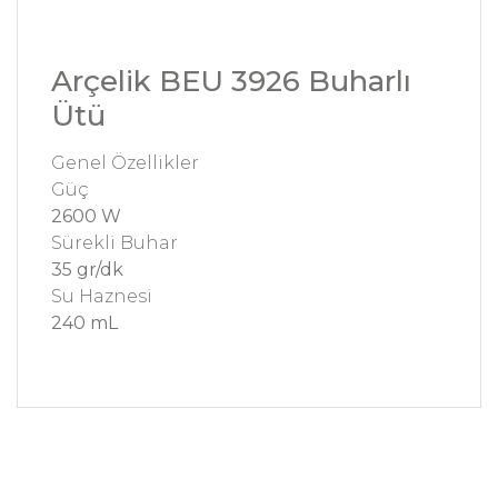
Arçelik BEU 3926 Buharlı
Ütü
Genel Özellikler
Güç
2600 W
Sürekli Buhar
35 gr/dk
Su Haznesi
240 mL
Bu ürünün fiyat bilgisi, resim, ürün açıklamalarında
ve diğer konularda yetersiz gördüğünüz noktaları
Bu ürüne ilk yorumu siz yapın!
öneri formunu kullanarak tarafımıza iletebilirsiniz.
Görüş ve önerileriniz için teşekkür ederiz.
Yorum Yaz