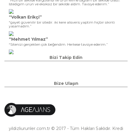
“Hizli bir sekilde kargolandi ve ürün elime saglam bir sekilde ulasti.
Istedigim ürün ve eksiksiz bir sekilde aldim. Tavsiye ederim.”
“Volkan Erikçi”
“gayet güvenilir bir sitedir. iki kere alisveris yaptim hiçbir sikinti
yasamadim.”
“Mehmet Yılmaz”
“Sitenizi gerçekten çok beğendim. Herkese tavsiye ederim.”
Bizi Takip Edin
Bize Ulaşın
yildizliurunler.com.tr © 2017 - Tüm Hakları Saklıdır. Kredi