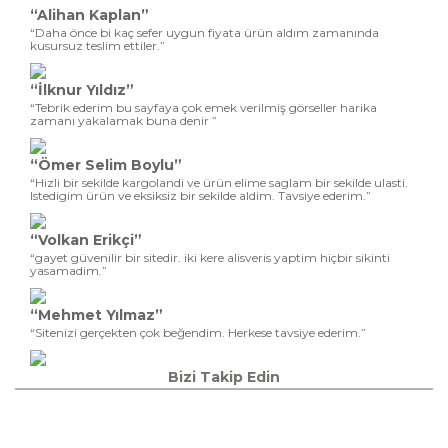
“Alihan Kaplan”
“Daha önce bi kaç sefer uygun fiyata ürün aldım zamanında
kusursuz teslim ettiler.”
“İlknur Yıldız”
“Tebrik ederim bu sayfaya çok emek verilmiş görseller harika
zamanı yakalamak buna denir ”
“Ömer Selim Boylu”
“Hizli bir sekilde kargolandi ve ürün elime saglam bir sekilde ulasti.
Istedigim ürün ve eksiksiz bir sekilde aldim. Tavsiye ederim.”
“Volkan Erikçi”
“gayet güvenilir bir sitedir. iki kere alisveris yaptim hiçbir sikinti
yasamadim.”
“Mehmet Yılmaz”
“Sitenizi gerçekten çok beğendim. Herkese tavsiye ederim.”
Bizi Takip Edin