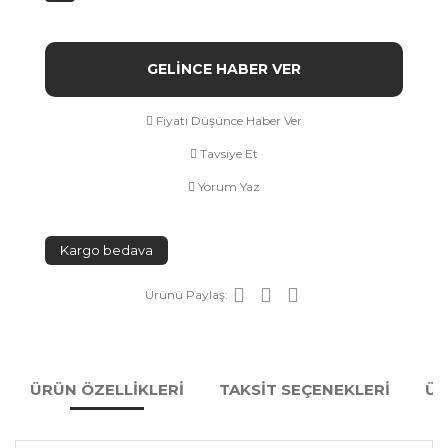
GELİNCE HABER VER
Fiyatı Düşünce Haber Ver
Tavsiye Et
Yorum Yaz
Kargo bedava
Ürünü Paylaş:
ÜRÜN ÖZELLİKLERİ
TAKSİT SEÇENEKLERİ
ÜR