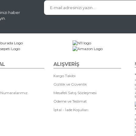
inizi haber
ın.
Gönder
AL
ALIŞVERİŞ
Kargo Takibi
Gizlilik ve Güvenlik
 Numaralarımız
Mesafeli Satış Sözleşmesi
Ödeme ve Teslimat
İptal - İade Koşulları