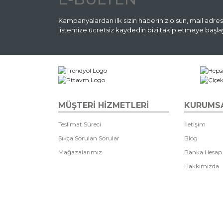
Bu ürüne benzer farklı alternatifler olmalı.
Kampanyalardan ilk sizin haberiniz olsun, mail adres
listemize ücretsiz kaydedin bizi takip etmeye başlay
MÜŞTERİ HİZMETLERİ
KURUMS
Teslimat Süreci
İletişim
Sıkça Sorulan Sorular
Blog
Mağazalarımız
Banka Hesap
Hakkımızda