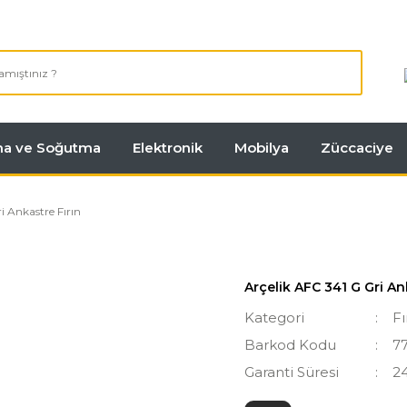
tma ve Soğutma
Elektronik
Mobilya
Züccaciye
i Ankastre Fırın
Arçelik AFC 341 G Gri An
Kategori
Fı
Barkod Kodu
7
Garanti Süresi
2