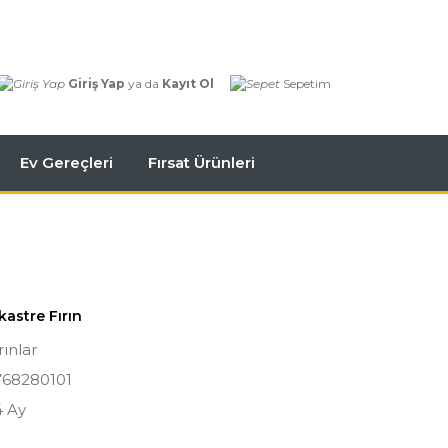
Giriş Yap
ya da
Kayıt Ol
Sepetim
Ev Gereçleri
Fırsat Ürünleri
kastre Fırın
rınlar
768280101
4 Ay