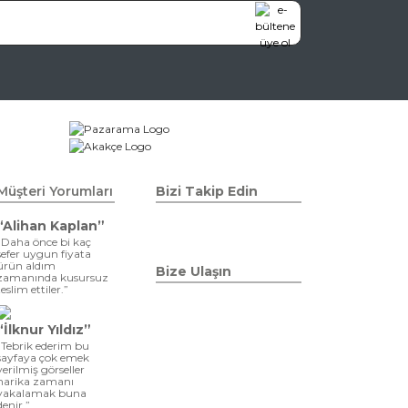
Müşteri Yorumları
Bizi Takip Edin
“Alihan Kaplan”
“Daha önce bi kaç
sefer uygun fiyata
ürün aldım
Bize Ulaşın
zamanında kusursuz
teslim ettiler.”
“İlknur Yıldız”
“Tebrik ederim bu
sayfaya çok emek
verilmiş görseller
harika zamanı
yakalamak buna
denir ”