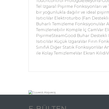
Touchcontrol Prologue/Beyond-Good+
Tel Izgara1 Pişirme Fonksiyonları ve T
bir yoğunlukla dağılır ve ideal piş
IsıtıcıVar Elektroturbo (Fan Destekl
Buharlı Temizleme FonksiyonuVar Alt 
Temizlenebilir Komple İç CamVar Ele
PişirmeSteamGood Buhar Destekli Piş
IsıtıcıVar Küçük IzgaraVar Fırın Fo
SınıfıA Diğer Statik FonksiyonVar A
ile Kolay TemizlemeVar Ekran KilidiV
Bu ürünün fiyat bilgisi, resim, ürün açıklamal
Görüş ve önerileriniz için teşekkür ederiz.
Ürün resmi kalitesiz, bozuk veya görüntülene
Ürün açıklamasında eksik bilgiler bulunuyor.
Ürün bilgilerinde hatalar bulunuyor.
Ürün fiyatı diğer sitelerden daha pahalı.
E-BÜLTEN