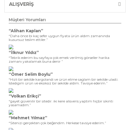
ALIŞVERİŞ
Müşteri Yorumları
“Alihan Kaplan”
“Daha önce bi kaç sefer uygun fiyata ürün aldım zamanında
kusursuz teslim ettiler.”
“İlknur Yıldız”
“Tebrik ederim bu sayfaya çok emek verilmiş görseller harika
zamanı yakalamak buna denir ”
“Ömer Selim Boylu”
“Hizli bir sekilde kargolandi ve ürün elime saglam bir sekilde ulasti.
Istedigim ürün ve eksiksiz bir sekilde aldim. Tavsiye ederim.”
“Volkan Erikçi”
“gayet güvenilir bir sitedir. iki kere alisveris yaptim hiçbir sikinti
yasamadim.”
“Mehmet Yılmaz”
“Sitenizi gerçekten çok beğendim. Herkese tavsiye ederim.”