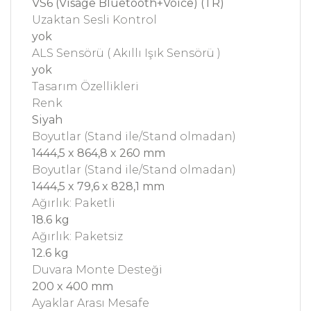
VS6 (Visage Bluetooth+Voice) (TR)
Uzaktan Sesli Kontrol
yok
ALS Sensörü ( Akıllı Işık Sensörü )
yok
Tasarım Özellikleri
Renk
Siyah
Boyutlar (Stand ile/Stand olmadan)
1444,5 x 864,8 x 260 mm
Boyutlar (Stand ile/Stand olmadan)
1444,5 x 79,6 x 828,1 mm
Ağırlık: Paketli
18.6 kg
Ağırlık: Paketsiz
12.6 kg
Duvara Monte Desteği
200 x 400 mm
Ayaklar Arası Mesafe