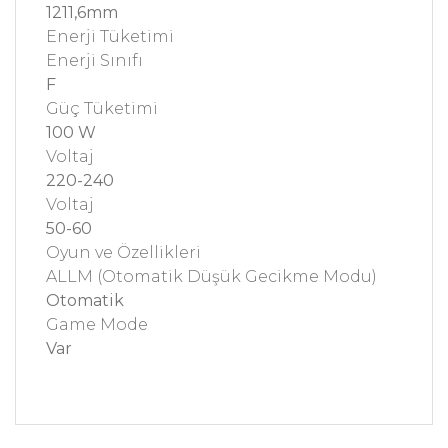
1211,6mm
Enerji Tüketimi
Enerji Sınıfı
F
Güç Tüketimi
100 W
Voltaj
220-240
Voltaj
50-60
Oyun ve Özellikleri
ALLM (Otomatik Düşük Gecikme Modu)
Otomatik
Game Mode
Var
Bu ürünün fiyat bilgisi, resim, ürün açıklamalarında
ve diğer konularda yetersiz gördüğünüz noktaları
Bu ürüne ilk yorumu siz yapın!
öneri formunu kullanarak tarafımıza iletebilirsiniz.