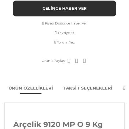
GELİNCE HABER VER
Fiyatı Düşünce Haber Ver
Tavsiye Et
Yorum Yaz
Ürünü Paylaş:
ÜRÜN ÖZELLİKLERİ
TAKSİT SEÇENEKLERİ
ÜR
Arçelik 9120 MP O 9 Kg