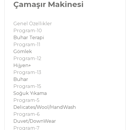
Çamaşır Makinesi
Genel Özellikler
Program-10
Buhar Terapi
Program-11
Gömlek
Program-12
Hijyen+
Program-13
Buhar
Program-15
Soğuk Yıkama
Program-5
Delicates/Wool/HandWash
Program-6
Duvet/DownWear
Program-7