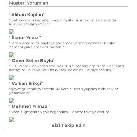
Müşteri Yorumları
“Alihan Kaplan”
“Daha önce bi kaç sefer uygun fiyata ürün aldım zamanında
kusursuz teslim ettiler.”
“İlknur Yıldız”
“Tebrik ederim bu sayfaya çok emek verilmiş görseller harika
zamanı yakalamak buna denir ”
“Ömer Selim Boylu”
“Hizli bir sekilde kargolandi ve ürün elime saglam bir sekilde ulasti.
Istedigim ürün ve eksiksiz bir sekilde aldim. Tavsiye ederim.”
“Volkan Erikçi”
“gayet güvenilir bir sitedir. iki kere alisveris yaptim hiçbir sikinti
yasamadim.”
“Mehmet Yılmaz”
“Sitenizi gerçekten çok beğendim. Herkese tavsiye ederim.”
Bizi Takip Edin