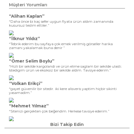
Müşteri Yorumları
“Alihan Kaplan”
“Daha önce bi kaç sefer uygun fiyata ürün aldım zamanında
kusursuz teslim ettiler.”
“İlknur Yıldız”
“Tebrik ederim bu sayfaya çok emek verilmiş görseller harika
zamanı yakalamak buna denir ”
“Ömer Selim Boylu”
“Hizli bir sekilde kargolandi ve ürün elime saglam bir sekilde ulasti.
Istedigim ürün ve eksiksiz bir sekilde aldim. Tavsiye ederim.”
“Volkan Erikçi”
“gayet güvenilir bir sitedir. iki kere alisveris yaptim hiçbir sikinti
yasamadim.”
“Mehmet Yılmaz”
“Sitenizi gerçekten çok beğendim. Herkese tavsiye ederim.”
Bizi Takip Edin