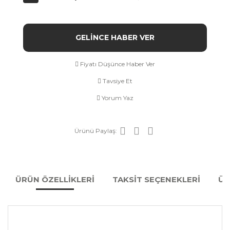
GELİNCE HABER VER
Fiyatı Düşünce Haber Ver
Tavsiye Et
Yorum Yaz
Ürünü Paylaş:
ÜRÜN ÖZELLİKLERİ
TAKSİT SEÇENEKLERİ
ÜR