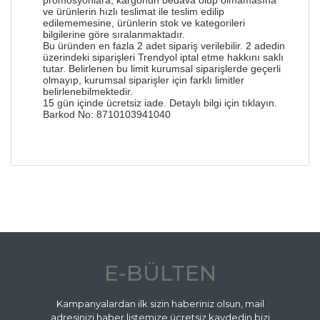
ve ürünlerin hızlı teslimat ile teslim edilip
edilememesine, ürünlerin stok ve kategorileri
bilgilerine göre sıralanmaktadır.
Bu üründen en fazla 2 adet sipariş verilebilir. 2 adedin
üzerindeki siparişleri Trendyol iptal etme hakkını saklı
tutar. Belirlenen bu limit kurumsal siparişlerde geçerli
olmayıp, kurumsal siparişler için farklı limitler
belirlenebilmektedir.
15 gün içinde ücretsiz iade. Detaylı bilgi için
tıklayın
.
Barkod No:
8710103941040
Bu ürünün fiyat bilgisi, resim, ürün açıklamalarında
ve diğer konularda yetersiz gördüğünüz noktaları
Bu ürüne ilk yorumu siz yapın!
öneri formunu kullanarak tarafımıza iletebilirsiniz.
Görüş ve önerileriniz için teşekkür ederiz.
Yorum Yaz
Ürün resmi kalitesiz, bozuk veya görüntülenemiyor.
Ürün açıklamasında eksik bilgiler bulunuyor.
E-BÜLTEN
Ürün bilgilerinde hatalar bulunuyor.
Ürün fiyatı diğer sitelerden daha pahalı.
Kampanyalardan ilk sizin haberiniz olsun, mail
Bu ürüne benzer farklı alternatifler olmalı.
adresinizi haber listemize ücretsiz kaydedin bizi