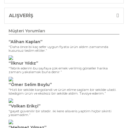
ALIŞVERİŞ
Müşteri Yorumları
“Alihan Kaplan”
“Daha önce bi kaç sefer uygun fiyata ürün aldım zamanında
kusursuz teslim ettiler.”
“İlknur Yıldız”
“Tebrik ederim bu sayfaya çok emek verilmiş görseller harika
zamanı yakalamak buna denir ”
“Ömer Selim Boylu”
“Hizli bir sekilde kargolandi ve ürün elime saglam bir sekilde ulasti.
Istedigim ürün ve eksiksiz bir sekilde aldim. Tavsiye ederim.”
“Volkan Erikçi”
“gayet güvenilir bir sitedir. iki kere alisveris yaptim hiçbir sikinti
yasamadim.”
“Mehmet Yılmaz”