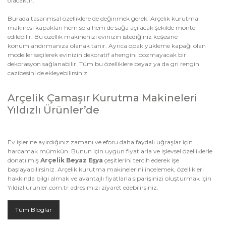
olacaktır.
Burada tasarımsal özelliklere de değinmek gerek. Arçelik kurutma
makinesi kapakları hem sola hem de sağa açılacak şekilde monte
edilebilir. Bu özellik makinenizi evinizin istediğiniz köşesine
konumlandırmanıza olanak tanır. Ayrıca opak yükleme kapağı olan
modeller seçilerek evinizin dekoratif ahengini bozmayacak bir
dekorasyon sağlanabilir. Tüm bu özelliklere beyaz ya da gri rengin
cazibesini de ekleyebilirsiniz.
Arçelik Çamaşır Kurutma Makineleri
Yıldızlı Ürünler’de
Ev işlerine ayırdığınız zamanı ve eforu daha faydalı uğraşlar için
harcamak mümkün. Bunun için uygun fiyatlarla ve işlevsel özelliklerle
donatılmış
Arçelik Beyaz Eşya
çeşitlerini tercih ederek işe
başlayabilirsiniz. Arçelik kurutma makinelerini incelemek, özellikleri
hakkında bilgi almak ve avantajlı fiyatlarla siparişinizi oluşturmak için
Yildizliurunler.com.tr adresimizi ziyaret edebilirsiniz.
Tüm Bloglar