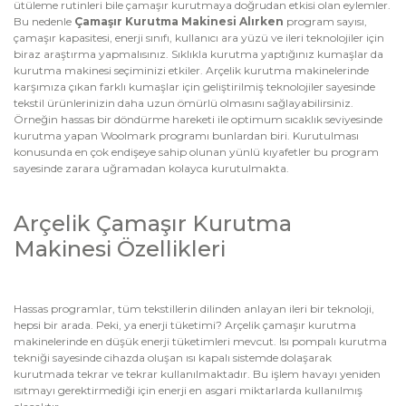
ütüleme rutinleri bile çamaşır kurutmaya doğrudan etkisi olan eylemler.
Bu nedenle
Çamaşır Kurutma Makinesi Alırken
program sayısı,
çamaşır kapasitesi, enerji sınıfı, kullanıcı ara yüzü ve ileri teknolojiler için
biraz araştırma yapmalısınız. Sıklıkla kurutma yaptığınız kumaşlar da
kurutma makinesi seçiminizi etkiler. Arçelik kurutma makinelerinde
karşımıza çıkan farklı kumaşlar için geliştirilmiş teknolojiler sayesinde
tekstil ürünlerinizin daha uzun ömürlü olmasını sağlayabilirsiniz.
Örneğin hassas bir döndürme hareketi ile optimum sıcaklık seviyesinde
kurutma yapan Woolmark programı bunlardan biri. Kurutulması
konusunda en çok endişeye sahip olunan yünlü kıyafetler bu program
sayesinde zarara uğramadan kolayca kurutulmakta.
Arçelik Çamaşır Kurutma
Makinesi Özellikleri
Hassas programlar, tüm tekstillerin dilinden anlayan ileri bir teknoloji,
hepsi bir arada. Peki, ya enerji tüketimi? Arçelik çamaşır kurutma
makinelerinde en düşük enerji tüketimleri mevcut. Isı pompalı kurutma
tekniği sayesinde cihazda oluşan ısı kapalı sistemde dolaşarak
kurutmada tekrar ve tekrar kullanılmaktadır. Bu işlem havayı yeniden
ısıtmayı gerektirmediği için enerji en asgari miktarlarda kullanılmış