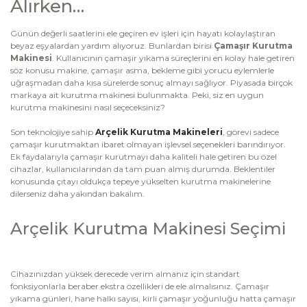
Alırken…
Günün değerli saatlerini ele geçiren ev işleri için hayatı kolaylaştıran
beyaz eşyalardan yardım alıyoruz. Bunlardan birisi
Çamaşır
Kurutma
Makinesi
. Kullanıcının çamaşır yıkama süreçlerini en kolay hale getiren
söz konusu makine, çamaşır asma, bekleme gibi yorucu eylemlerle
uğraşmadan daha kısa sürelerde sonuç almayı sağlıyor. Piyasada birçok
markaya ait kurutma makinesi bulunmakta. Peki, siz en uygun
kurutma makinesini nasıl seçeceksiniz?
Son teknolojiye sahip
Arçelik Kurutma Makineleri
, görevi sadece
çamaşır kurutmaktan ibaret olmayan işlevsel seçenekleri barındırıyor.
Ek faydalarıyla çamaşır kurutmayı daha kaliteli hale getiren bu özel
cihazlar, kullanıcılarından da tam puan almış durumda. Beklentiler
konusunda çıtayı oldukça tepeye yükselten kurutma makinelerine
dilerseniz daha yakından bakalım.
Arçelik Kurutma Makinesi Seçimi
Cihazınızdan yüksek derecede verim almanız için standart
fonksiyonlarla beraber ekstra özellikleri de ele almalısınız. Çamaşır
yıkama günleri, hane halkı sayısı, kirli çamaşır yoğunluğu hatta çamaşır