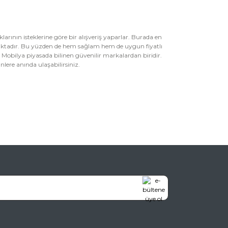
uklarının isteklerine göre bir alışveriş yaparlar. Burada en
rtmaktadır. Bu yüzden de hem sağlam hem de uygun fiyatlı
ız Mobilya piyasada bilinen güvenilir markalardan biridir.
nlere anında ulaşabilirsiniz.