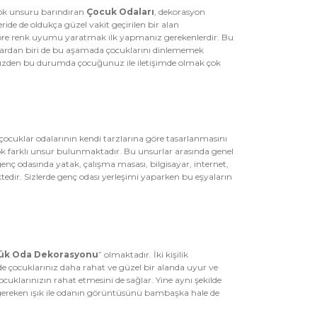
çok unsuru barındıran
Çocuk Odaları
, dekorasyon
ride de oldukça güzel vakit geçirilen bir alan
a göre renk uyumu yaratmak ilk yapmanız gerekenlerdir. Bu
talardan biri de bu aşamada çocuklarını dinlememek
 yüzden bu durumda çocuğunuz ile iletişimde olmak çok
çocuklar odalarının kendi tarzlarına göre tasarlanmasını
rçok farklı unsur bulunmaktadır. Bu unsurlar arasında genel
genç odasında yatak, çalışma masası, bilgisayar, internet,
ktedir. Sizlerde genç odası yerleşimi yaparken bu eşyaların
üçük Oda Dekorasyonu
” olmaktadır. İki kişilik
e çocuklarınız daha rahat ve güzel bir alanda uyur ve
ocuklarınızın rahat etmesini de sağlar. Yine aynı şekilde
ız gereken ışık ile odanın görüntüsünü bambaşka hale de