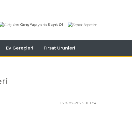
Giriş Yap
ya da
Kayıt Ol
Sepetim
Ev Gereçleri
Fırsat Ürünleri
ri
20-02-2023
17:41