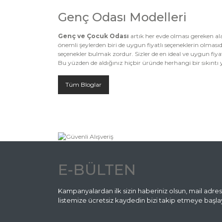
Genç Odası Modelleri
Genç ve Çocuk Odası
artık her evde olması gereken al
önemli şeylerden biri de uygun fiyatlı seçeneklerin olmas
seçenekler bulmak zordur. Sizler de en ideal ve uygun fiya
Bu yüzden de aldığınız hiçbir üründe herhangi bir sıkıntı y
Tüm Bloglar
E-BÜLTEN
Kampanyalardan ilk sizin haberiniz olsun, mail adres
listemize ücretsiz kaydedin bizi takip etmeye başlay