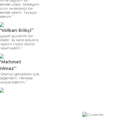
elime saglam bir
sekilde ulasti. Istedigim
ürün ve eksiksiz bir
sekilde aldim. Tavsiye
ederim.”
“Volkan Erikçi”
“gayet güvenilir bir
sitedir. iki kere alisveris
yaptim hiçbir sikinti
yasamadim.”
“Mehmet
Yılmaz”
“Sitenizi gerçekten çok
beğendim. Herkese
tavsiye ederim.”