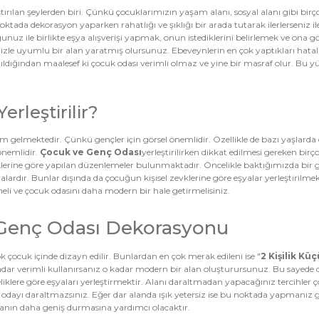
rılan şeylerden biri. Çünkü çocuklarımızın yaşam alanı, sosyal alanı gibi bir
tada dekorasyon yaparken rahatlığı ve şıklığı bir arada tutarak ilerlerseniz ile
unuz ile birlikte eşya alışverişi yapmak, onun istediklerini belirlemek ve on
inizle uyumlu bir alan yaratmış olursunuz. Ebeveynlerin en çok yaptıkları ha
ıldığından maalesef ki çocuk odası verimli olmaz ve yine bir masraf olur. Bu
rleştirilir?
gelmektedir. Çünkü gençler için görsel önemlidir. Özellikle de bazı yaşlarda 
önemlidir.
Çocuk ve Genç Odası
yerleştirilirken dikkat edilmesi gereken bi
klüklerine göre yapılan düzenlemeler bulunmaktadır. Öncelikle baktığımızda bir 
lardır. Bunlar dışında da çocuğun kişisel zevklerine göre eşyalar yerleştirilme
i ve çocuk odasını daha modern bir hale getirmelisiniz.
ik Genç Odası Dekorasyonu
ok çocuk içinde dizayn edilir. Bunlardan en çok merak edileni ise "
2 Kişilik K
adar verimli kullanırsanız o kadar modern bir alan oluşturursunuz. Bu sayede d
eliklere göre eşyaları yerleştirmektir. Alanı daraltmadan yapacağınız tercihler ç
e de odayı daraltmazsınız. Eğer dar alanda ışık yetersiz ise bu noktada yapman
danın daha geniş durmasına yardımcı olacaktır.