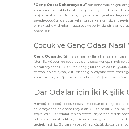
"Genç Odası Dekorasyonu”
son dönemde en çok araştı
konusunda da dikkat edilmesi gereken yerlerden biri. Bu nok
oluşturabilirsiniz. Bunun için yapmanız gereken de çocuğ
sayede çocuğunuz uzun yıllar orada kalırken sizler de ev
olmaktadır. Ardından huzursuz ve verimsiz bir alan yarat
önemlidir.
Çocuk ve Genç Odası Nasıl Ye
Genç Odası
dediğimiz zaman akıllara her zaman tasarım 
ister. Bu yüzden de çocuk ve genç odası yerleştirmek çok 
olarak eşya farklılıkları, renk değişiklikleri ve oda büyü
telefon, dolap, ayna, kütüphane gibi eşyalar demirbaş eşya
konumunu çocuğunuzun rahat edeceği şekilde yerleştirmel
Dar Odalar için İki Kişil
Bilindiği gibi çoğu çocuk odası tek çocuk için değil daha ç
dekorasyonda en önemli şey alan kullanımıdır. Alanı ne k
sosyalleşir. Dar odalar için en önemli şeylerden biri de önc
ortak kullanabilecekleri çalışma masası gibi tercihler il
getirebilirsiniz. Bu tarz yapacağınız küçük dokunuşlar o