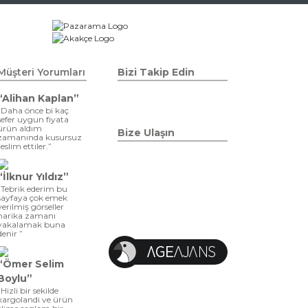
Müşteri Yorumları
Bizi Takip Edin
“Alihan Kaplan”
“Daha önce bi kaç
sefer uygun fiyata
ürün aldım
Bize Ulaşın
zamanında kusursuz
teslim ettiler.”
“İlknur Yıldız”
“Tebrik ederim bu
sayfaya çok emek
verilmiş görseller
harika zamanı
yakalamak buna
denir ”
“Ömer Selim
Boylu”
“Hizli bir sekilde
kargolandi ve ürün