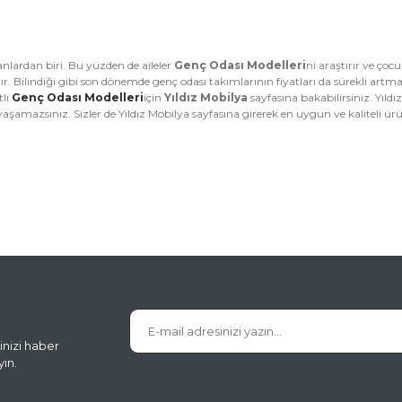
anlardan biri. Bu yüzden de aileler
Genç Odası Modelleri
ni araştırır ve çoc
ıdır. Bilindiği gibi son dönemde genç odası takımlarının fiyatları da sürekli a
tlı
Genç Odası Modelleri
için
Yıldız Mobilya
sayfasına bakabilirsiniz. Yıld
aşamazsınız. Sizler de Yıldız Mobilya sayfasına girerek en uygun ve kaliteli ürü
inizi haber
ın.