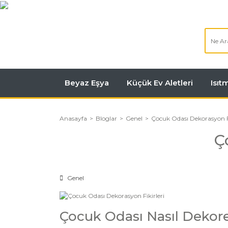
Beyaz Eşya
Küçük Ev Aletleri
Isı
Anasayfa
Bloglar
Genel
Çocuk Odası Dekorasyon Fi
Ç
Genel
Çocuk Odası Nasıl Dekore